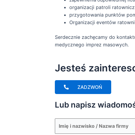
organizacji patroli ratownicz
przygotowania punktów po
Organizacji eventów ratowni
Serdecznie zachęcamy do kontaktu
medycznego imprez masowych.
Jesteś zainteres
ZADZWOŃ
Lub napisz wiadomość
N
a