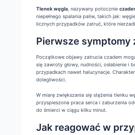
Tlenek węgla
, nazywany potocznie
czade
niepełnego spalania paliw, takich jak: węg
licznych przypadków zatruć, które nierzad
Pierwsze symptomy z
Początkowe objawy zatrucia czadem mogą 
się zawroty głowy, nudności, osłabienie i
przypadkach nawet halucynacje. Charakte
dolegliwości.
W miarę zwiększania się stężenia tlenku w
przyspieszona praca serca i zaburzenia od
do śmierci w ciągu kilku minut.
Jak reagować w przy