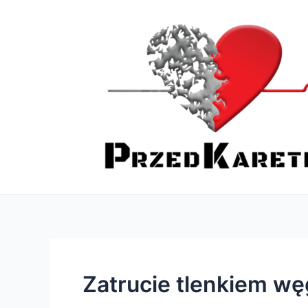
Skip
Nawigacja
to
wpisu
content
Zatrucie tlenkiem wę