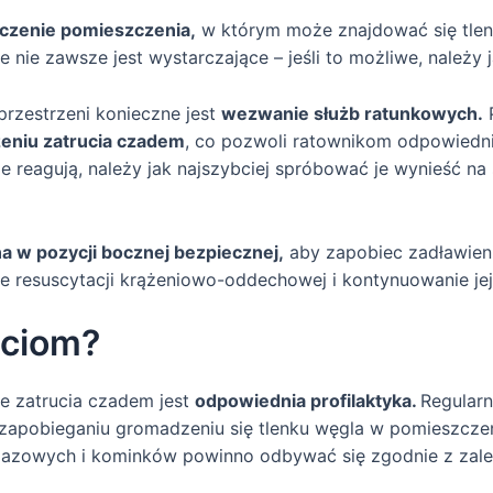
czenie pomieszczenia,
w którym może znajdować się tle
nie zawsze jest wystarczające – jeśli to możliwe, należy j
przestrzeni konieczne jest
wezwanie służb ratunkowych.
P
eniu zatrucia czadem
, co pozwoli ratownikom odpowiednio
e reagują, należy jak najszybciej spróbować je wynieść na
a w pozycji bocznej bezpiecznej,
aby zapobiec zadławieni
e resuscytacji krążeniowo-oddechowej i kontynuowanie je
uciom?
e zatrucia czadem jest
odpowiednia profilaktyka.
Regularn
apobieganiu gromadzeniu się tlenku węgla w pomieszczeni
gazowych i kominków powinno odbywać się zgodnie z zale