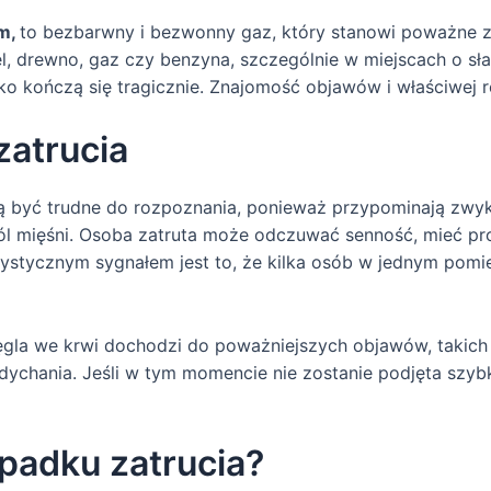
m,
to bezbarwny i bezwonny gaz, który stanowi poważne z
iel, drewno, gaz czy benzyna, szczególnie w miejscach o s
ko kończą się tragicznie. Znajomość objawów i właściwej 
atrucia
być trudne do rozpoznania, ponieważ przypominają zwykłe
 ból mięśni. Osoba zatruta może odczuwać senność, mieć pr
rystycznym sygnałem jest to, że kilka osób w jednym po
ęgla we krwi dochodzi do poważniejszych objawów, takich j
dychania. Jeśli w tym momencie nie zostanie podjęta szyb
padku zatrucia?