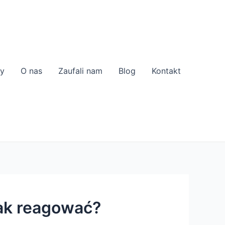
zy
O nas
Zaufali nam
Blog
Kontakt
jak reagować?