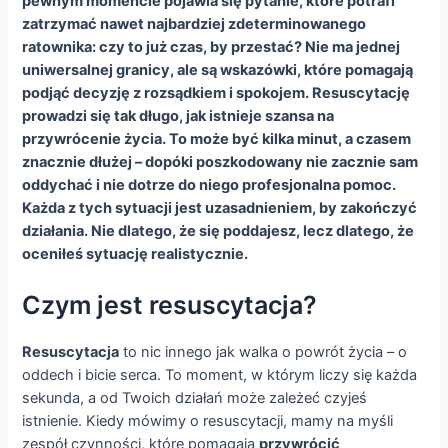
pewnym momencie pojawia się pytanie, które potrafi
zatrzymać nawet najbardziej zdeterminowanego
ratownika: czy to już czas, by przestać? Nie ma jednej
uniwersalnej granicy, ale są wskazówki, które pomagają
podjąć decyzję z rozsądkiem i spokojem. Resuscytację
prowadzi się tak długo, jak istnieje szansa na
przywrócenie życia. To może być kilka minut, a czasem
znacznie dłużej – dopóki poszkodowany nie zacznie sam
oddychać i nie dotrze do niego profesjonalna pomoc.
Każda z tych sytuacji jest uzasadnieniem, by zakończyć
działania. Nie dlatego, że się poddajesz, lecz dlatego, że
oceniłeś sytuację realistycznie.
Czym jest resuscytacja?
Resuscytacja
to nic innego jak walka o powrót życia – o
oddech i bicie serca. To moment, w którym liczy się każda
sekunda, a od Twoich działań może zależeć czyjeś
istnienie. Kiedy mówimy o resuscytacji, mamy na myśli
zespół czynności, które pomagają
przywrócić