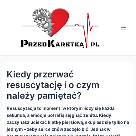
Skip
Nawigacja
Main
to
wpisu
Men
content
Kiedy przerwać
resuscytację i o czym
należy pamiętać?
Resuscytacja to moment, w którym liczy się każda
sekunda, a emocje potrafią sięgnąć zenitu. Kiedy
zaczynasz uciskać klatkę piersiową, skupiasz się tylko na
jednym – żeby serce znów zaczęło bić. Jednak w