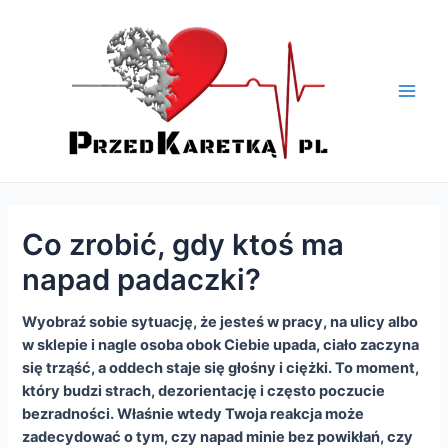
Skip
Nawigacja
Main
to
wpisu
Men
content
Co zrobić, gdy ktoś ma
napad padaczki?
Wyobraź sobie sytuację, że jesteś w pracy, na ulicy albo
w sklepie i nagle osoba obok Ciebie upada, ciało zaczyna
się trząść, a oddech staje się głośny i ciężki. To moment,
który budzi strach, dezorientację i często poczucie
bezradności. Właśnie wtedy Twoja reakcja może
zadecydować o tym, czy napad minie bez powikłań, czy