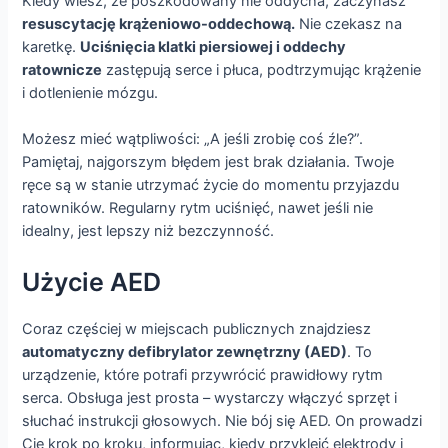
Kiedy wiesz, że poszkodowany nie oddycha, zaczynasz
resuscytację krążeniowo-oddechową.
Nie czekasz na
karetkę.
Uciśnięcia klatki piersiowej i oddechy
ratownicze
zastępują serce i płuca, podtrzymując krążenie
i dotlenienie mózgu.
Możesz mieć wątpliwości: „A jeśli zrobię coś źle?”.
Pamiętaj, najgorszym błędem jest brak działania. Twoje
ręce są w stanie utrzymać życie do momentu przyjazdu
ratowników. Regularny rytm uciśnięć, nawet jeśli nie
idealny, jest lepszy niż bezczynność.
Użycie AED
Coraz częściej w miejscach publicznych znajdziesz
automatyczny defibrylator zewnętrzny (AED)
. To
urządzenie, które potrafi przywrócić prawidłowy rytm
serca. Obsługa jest prosta – wystarczy włączyć sprzęt i
słuchać instrukcji głosowych. Nie bój się AED. On prowadzi
Cię krok po kroku, informując, kiedy przykleić elektrody i