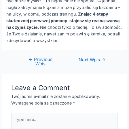
Być może myślisz: „To nigdy mnie nie spotka”. A jednak
nagłe zatrzymanie krążenia może przytrafić się każdemu –
na ulicy, w domu, podczas treningu.
Znając 4 etapy
skutecznej pierwszej pomocy, stajesz się realną szansą
na czyjeś życie.
Nie chodzi tylko o teorię. To świadomość,
że Twoje działanie, nawet zanim pojawi się karetka, potrafi
zdecydować o wszystkim.
←
Previous
Next Wpis
→
Wpis
Leave a Comment
Twój adres e-mail nie zostanie opublikowany.
Wymagane pola są oznaczone
*
Type
here..