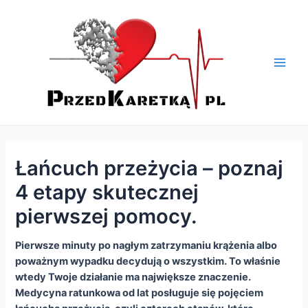
Skip
Nawigacja
Main
to
wpisu
Men
content
Łańcuch przeżycia – poznaj
4 etapy skutecznej
pierwszej pomocy.
Pierwsze minuty po nagłym zatrzymaniu krążenia albo
poważnym wypadku decydują o wszystkim. To właśnie
wtedy Twoje działanie ma największe znaczenie.
Medycyna ratunkowa od lat posługuje się pojęciem